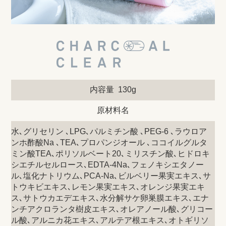
内容量 130g
原材料名
水､グリセリン ､LPG､パルミチン酸 ､PEG-6 ､ラウロア
ンホ酢酸Na ､TEA､プロパンジオール ､ココイルグルタ
ミン酸TEA､ポリソルベート20､ミリスチン酸､ヒドロキ
シエチルセルロース､EDTA-4Na､フェノキシエタノー
ル､塩化ナトリウム､PCA-Na､ビルベリー果実エキス､サ
トウキビエキス､レモン果実エキス､オレンジ果実エキ
ス､サトウカエデエキス､水分解サケ卵巣膜エキス､エナ
ンチアクロランタ樹皮エキス､オレアノール酸､グリコー
ル酸､アルニカ花エキス､アルテア根エキス､オトギリソ