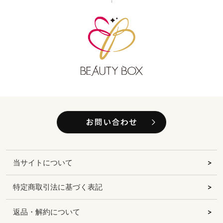
当サイトについて
特定商取引法に基づく表記
返品・解約について