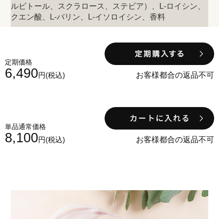
ルビトール、スクラロース、ステビア）、L-ロイシン、
クエン酸、L-バリン、L-イソロイシン、香料
定期価格
6,490
円(税込)
お客様都合の返品不可
単品通常価格
8,100
円(税込)
お客様都合の返品不可