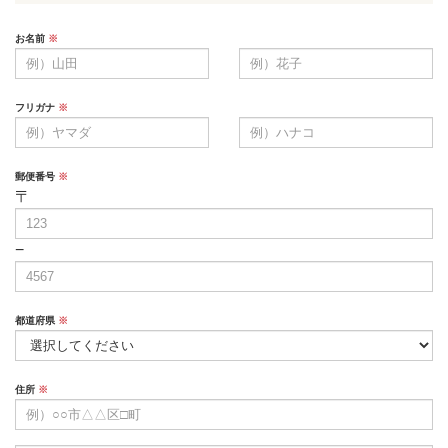
お名前
※
フリガナ
※
郵便番号
※
〒
−
都道府県
※
住所
※